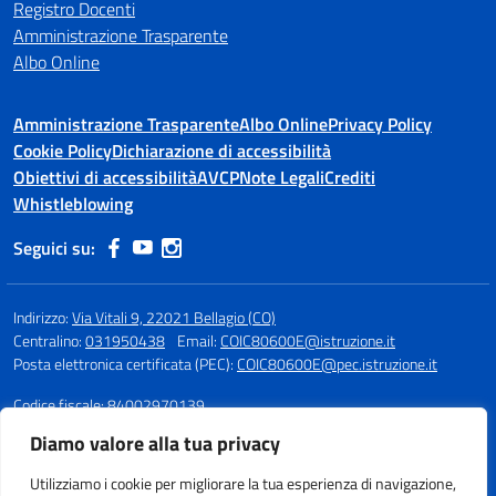
Registro Docenti
Amministrazione Trasparente
Albo Online
Amministrazione Trasparente
Albo Online
Privacy Policy
Cookie Policy
Dichiarazione di accessibilità
Obiettivi di accessibilità
AVCP
Note Legali
Crediti
Whistleblowing
Seguici su:
Indirizzo:
Via Vitali 9, 22021 Bellagio (CO)
Centralino:
031950438
Email:
COIC80600E@istruzione.it
Posta elettronica certificata (PEC):
COIC80600E@pec.istruzione.it
Codice fiscale: 84002970139
Codice meccanografico:
COIC80600E
Diamo valore alla tua privacy
Fax: 031951985
Utilizziamo i cookie per migliorare la tua esperienza di navigazione,
Per segnalazioni sull'accessibilità si prega di scrivere a: