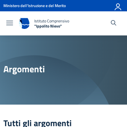
Vai ai contenuti
Vai al menu di navigazione
Vai al footer
Ministero dell'Istruzione e del Merito
Istituto Comprensivo
"Ippolito Nievo"
— Visita la pagina iniziale della scuola
Argomenti
Tutti gli argomenti