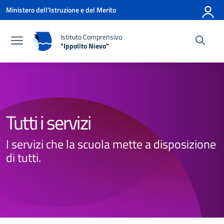
Vai ai contenuti
Vai al menu di navigazione
Vai al footer
Ministero dell'Istruzione e del Merito
Istituto Comprensivo
"Ippolito Nievo"
— Visita la pagina iniziale della scuola
Tutti i servizi
I servizi che la scuola mette a disposizione
di tutti.