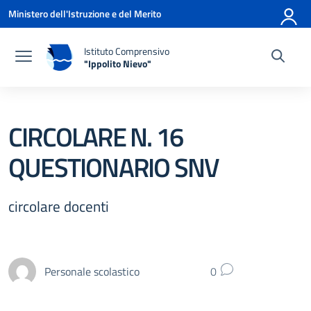
Vai ai contenuti
Vai al menu di navigazione
Vai al footer
Ministero dell'Istruzione e del Merito
Istituto Comprensivo
"Ippolito Nievo"
— Visita la pagina iniziale della scuola
CIRCOLARE N. 16
QUESTIONARIO SNV
circolare docenti
Personale scolastico
0