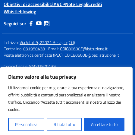
Obiettivi di accessibilità
AVCP
Note Legali
Crediti
Whistleblowing
Seguici su:
Indirizzo:
Via Vitali 9, 22021 Bellagio (CO)
Centralino:
031950438
Email:
COIC80600E@istruzione.it
Posta elettronica certificata (PEC):
COIC80600E@pec.istruzione.it
Codice fiscale: 84002970139
Codice meccanografico:
COIC80600E
Diamo valore alla tua privacy
Fax: 031951985
Utilizziamo i cookie per migliorare la tua esperienza di navigazione,
Per segnalazioni sull'accessibilità si prega di scrivere a:
offrirti pubblicità o contenuti personalizzati e analizzare il nostro
coic80600e@istruzione.it
traffico. Cliccando “Accetta tutti”, acconsenti al nostro utilizzo dei
cookie.
Idea e progetto di Designers Italia
Personalizza
Rifiuta tutto
Accettare tutto