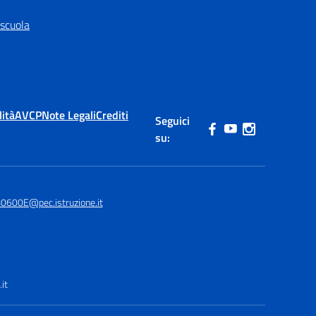
 scuola
lità
AVCP
Note Legali
Crediti
Seguici
su:
0600E@pec.istruzione.it
it