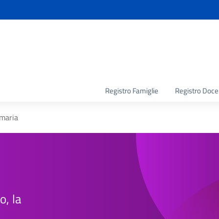
la scuola
Registro Famiglie
Registro Doce
imaria
o, la
e