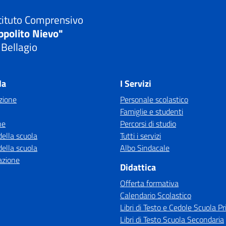
tituto Comprensivo
ppolito Nievo"
 Bellagio
Visita la pagina iniziale della scuola
la
I Servizi
zione
Personale scolastico
Famiglie e studenti
ne
Percorsi di studio
della scuola
Tutti i servizi
della scuola
Albo Sindacale
azione
Didattica
Offerta formativa
Calendario Scolastico
Libri di Testo e Cedole Scuola Pr
Libri di Testo Scuola Secondaria