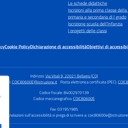
Le schede didattiche
Iscrizioni alla prima classe della
primaria e secondaria di I grado
Iscrizione scuola dell’Infanzia
I progetti delle classi
icy
Cookie Policy
Dichiarazione di accessibilità
Obiettivi di accessibi
Indirizzo:
Via Vitali 9, 22021 Bellagio (CO)
Email:
COIC80600E@istruzione.it
Posta elettronica certificata (PEC):
COIC8
Codice fiscale: 84002970139
,
Codice meccanografico:
COIC80600E
Fax: 031951985
r segnalazioni sull'accessibilità si prega di scrivere a:
coic80600e@istruzione.