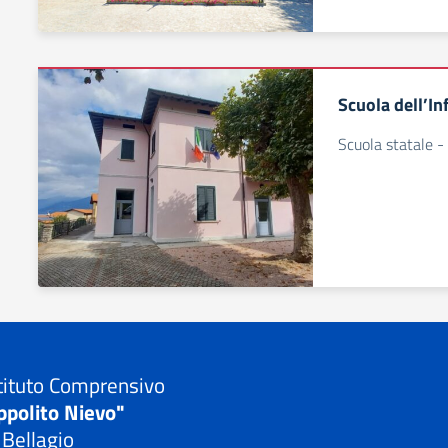
Scuola dell’In
Scuola statale - 
tituto Comprensivo
ppolito Nievo"
 Bellagio