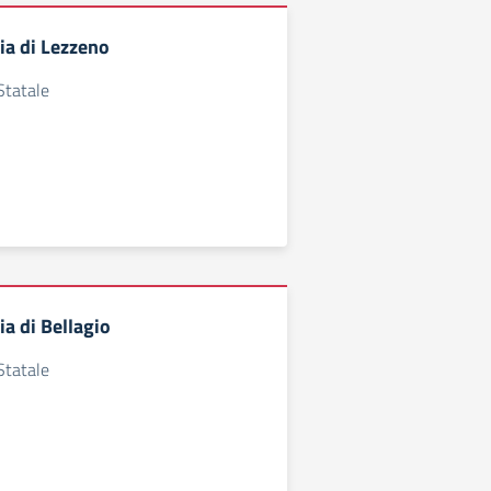
ia di Lezzeno
Statale
a di Bellagio
Statale