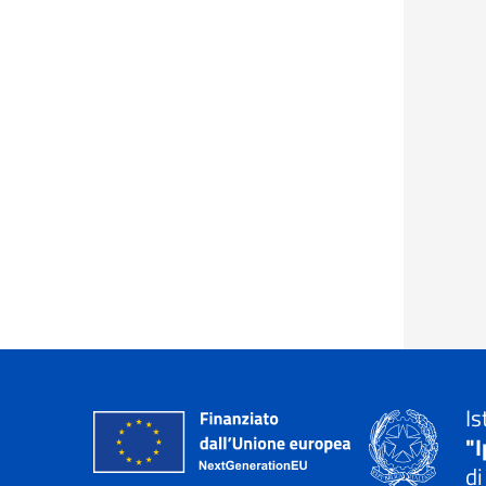
Is
"I
di