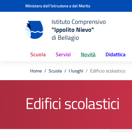
Vai ai contenuti
Vai al menu di navigazione
Vai al footer
Ministero dell'Istruzione e del Merito
Istituto Comprensivo
"Ippolito Nievo"
e della scuola
di Bellagio
— Visita la pagina iniziale del
Scuola
Servizi
Novità
Didattica
Home
Scuola
I luoghi
Edificio scolastico
Edifici scolastici