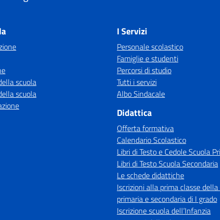
Visita la pagina iniziale della scuola
la
I Servizi
zione
Personale scolastico
Famiglie e studenti
ne
Percorsi di studio
della scuola
Tutti i servizi
della scuola
Albo Sindacale
azione
Didattica
Offerta formativa
Calendario Scolastico
Libri di Testo e Cedole Scuola Pr
Libri di Testo Scuola Secondaria
Le schede didattiche
Iscrizioni alla prima classe della
primaria e secondaria di I grado
Iscrizione scuola dell’Infanzia