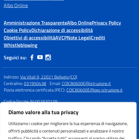
Albo Online
Amministrazione Trasparente
Albo Online
Privacy Policy
Cookie Policy
Dichiarazione di accessibilità
Obiettivi di accessibilità
AVCP
Note Legali
Crediti
Whistleblowing
Seguici su:
Indirizzo:
Via Vitali 9, 22021 Bellagio (CO)
Centralino:
031950438
Email:
COIC80600E@istruzione.it
Posta elettronica certificata (PEC):
COIC80600E@pec.istruzione.it
Codice fiscale: 84002970139
Codice meccanografico:
COIC80600E
Diamo valore alla tua privacy
Fax: 031951985
Utilizziamo i cookie per migliorare la tua esperienza di navigazione,
Per segnalazioni sull'accessibilità si prega di scrivere a:
offrirti pubblicità o contenuti personalizzati e analizzare il nostro
coic80600e@istruzione.it
traffico. Cliccando “Accetta tutti”, acconsenti al nostro utilizzo dei