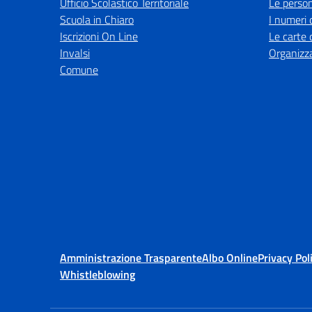
Ufficio Scolastico Territoriale
Le perso
Scuola in Chiaro
I numeri 
Iscrizioni On Line
Le carte 
Invalsi
Organizz
Comune
Amministrazione Trasparente
Albo Online
Privacy Pol
Whistleblowing