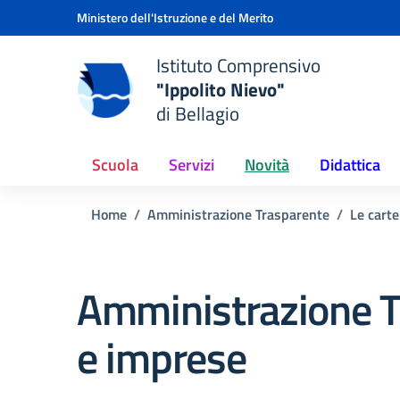
Vai ai contenuti
Vai al menu di navigazione
Vai al footer
Ministero dell'Istruzione e del Merito
Istituto Comprensivo
"Ippolito Nievo"
e della scuola
di Bellagio
— Visita la pagina iniziale del
Scuola
Servizi
Novità
Didattica
Home
Amministrazione Trasparente
Le carte
Amministrazione T
e imprese