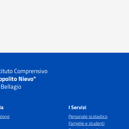
tituto Comprensivo
ppolito Nievo"
 Bellagio
Visita la pagina iniziale della scuola
la
I Servizi
zione
Personale scolastico
Famiglie e studenti