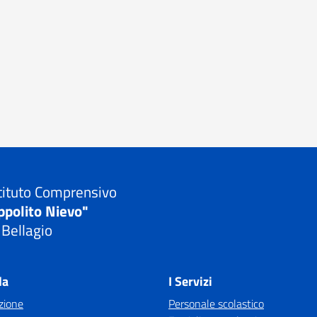
tituto Comprensivo
ppolito Nievo"
 Bellagio
Visita la pagina iniziale della scuola
la
I Servizi
zione
Personale scolastico