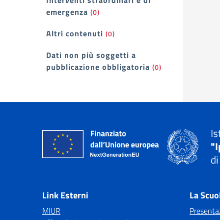
Interventi straordinari e di
emergenza
(0)
Altri contenuti
(0)
Dati non più soggetti a
pubblicazione obbligatoria
(0)
Is
"I
di
— 
Link Esterni
La Scuo
MIUR
Presenta