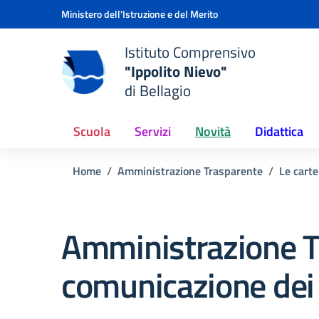
Vai ai contenuti
Vai al menu di navigazione
Vai al footer
Ministero dell'Istruzione e del Merito
Istituto Comprensivo
"Ippolito Nievo"
e della scuola
di Bellagio
— Visita la pagina iniziale del
Scuola
Servizi
Novità
Didattica
Home
Amministrazione Trasparente
Le carte
Amministrazione T
comunicazione dei 