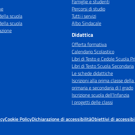
Famiglie e studenti
ne
Percorsi di studio
della scuola
Tutti i servizi
della scuola
Albo Sindacale
azione
Didattica
Offerta formativa
Calendario Scolastico
Libri di Testo e Cedole Scuola Pr
Libri di Testo Scuola Secondaria
Le schede didattiche
Iscrizioni alla prima classe della
primaria e secondaria di I grado
Iscrizione scuola dell’Infanzia
I progetti delle classi
icy
Cookie Policy
Dichiarazione di accessibilità
Obiettivi di accessibi