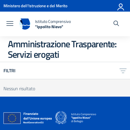
Vai ai contenuti
Vai al menu di navigazione
Vai al footer
Ministero dell'Istruzione e del Merito
Istituto Comprensivo
"Ippolito Nievo"
— Visita la pagina iniziale della scuola
Amministrazione Trasparente:
Servizi erogati
FILTRI
Nessun risultato
Istituto Comprensivo
"Ippolito Nievo"
di Bellagio
— Visita la pagina iniziale della scuola