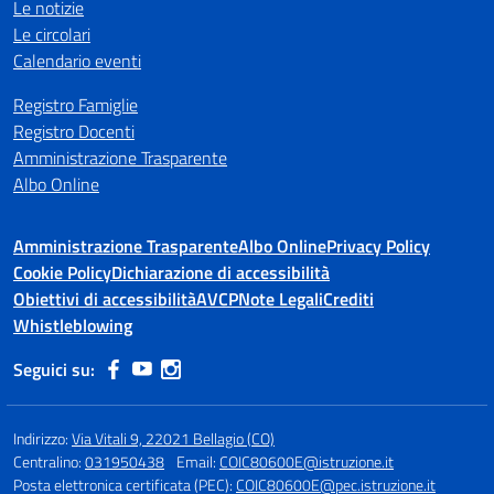
Le notizie
Le circolari
Calendario eventi
Registro Famiglie
Registro Docenti
Amministrazione Trasparente
Albo Online
Amministrazione Trasparente
Albo Online
Privacy Policy
Cookie Policy
Dichiarazione di accessibilità
Obiettivi di accessibilità
AVCP
Note Legali
Crediti
Whistleblowing
Seguici su:
Indirizzo:
Via Vitali 9, 22021 Bellagio (CO)
Centralino:
031950438
Email:
COIC80600E@istruzione.it
Posta elettronica certificata (PEC):
COIC80600E@pec.istruzione.it